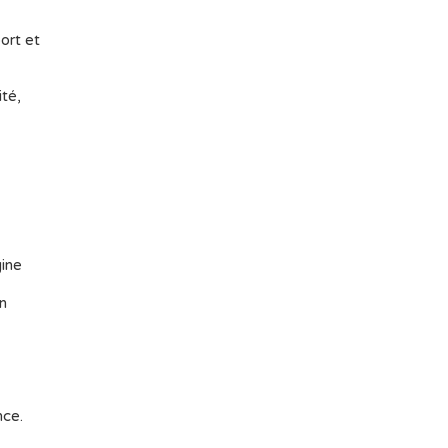
ort et
ité,
gine
en
nce.