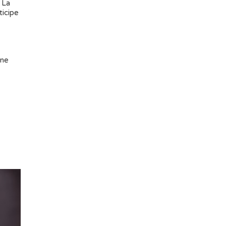
 La
ticipe
une