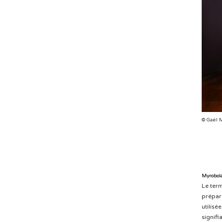
© Gaël
Myrobol
Le ter
prépara
utilisé
signifi