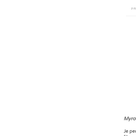
P
Myrob
Je peu