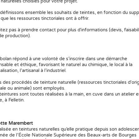
 naturelles choisies pour votre projet.
définissons ensemble les souhaits de teintes, en fonction du supp
que les ressources tinctoriales ont à offrir.
tez pas à prendre contact pour plus d'informations (devis, faisabil
 de production).
olan répond à une volonté de s’inscrire dans une démarche
sable et éthique, favorisant le naturel au chimique, le local à la
lisation, l’artisanal à l’industriel.
s des procédés de teinture naturelle (ressources tinctoriales d'ori
ale ou animale) sont employés.
teintures sont toutes réalisées à la main, en cuve dans un atelier 
, à Felletin.
otte Marembert
lisée en teintures naturelles qu’elle pratique depuis son adolesce
mée de l’École Nationale Supérieure des Beaux-arts de Bourges