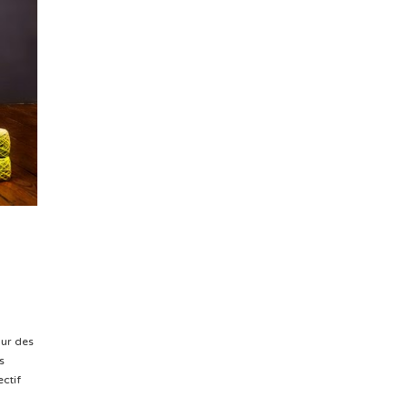
our des
s
ectif