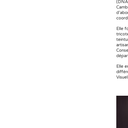
(DNAP
Cambre
d’abo
coordi
Elle 
trico
teintu
artisa
Conse
dépar
Elle e
diffé
Visue