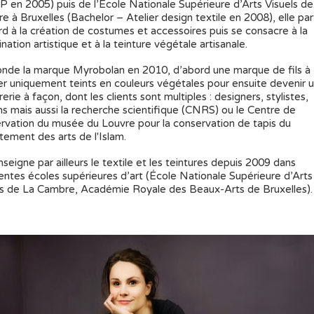
 en 2005) puis de l’École Nationale Supérieure d’Arts Visuels de
 à Bruxelles (Bachelor – Atelier design textile en 2008), elle par
rd à la création de costumes et accessoires puis se consacre à la
nation artistique et à la teinture végétale artisanale.
fonde la marque Myrobolan en 2010, d’abord une marque de fils à
ter uniquement teints en couleurs végétales pour ensuite devenir 
rerie à façon, dont les clients sont multiples : designers, stylistes,
ns mais aussi la recherche scientifique (CNRS) ou le Centre de
rvation du musée du Louvre pour la conservation de tapis du
tement des arts de l'Islam.
nseigne par ailleurs le textile et les teintures depuis 2009 dans
rentes écoles supérieures d’art (École Nationale Supérieure d’Arts
ls de La Cambre, Académie Royale des Beaux-Arts de Bruxelles).