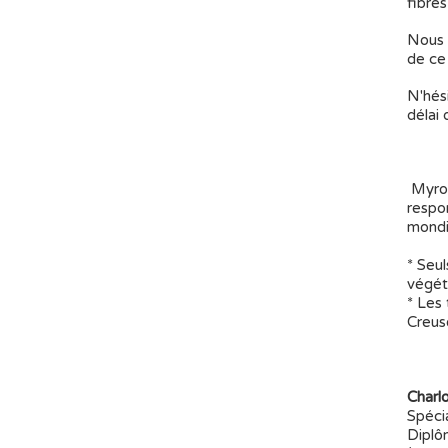
fibres
Nous 
de ce 
N'hési
délai
Myrob
respon
mondia
* Seul
végét
* Les 
Creuse
Charl
Spécia
Diplô